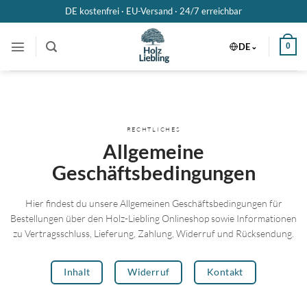
Zum
DE kostenfrei · EU-Versand ·
24/7 erreichbar
Inhalt
springen
DE
0
RECHTLICHES
Allgemeine
Geschäftsbedingungen
Hier findest du unsere Allgemeinen Geschäftsbedingungen für
Bestellungen über den Holz-Liebling Onlineshop sowie Informationen
zu Vertragsschluss, Lieferung, Zahlung, Widerruf und Rücksendung.
Inhalt
Widerruf
Kontakt