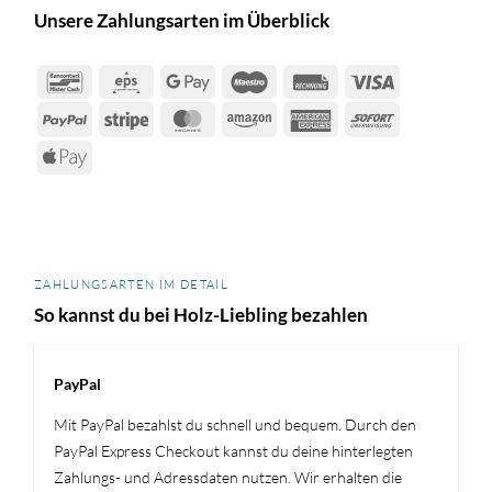
Unsere Zahlungsarten im Überblick
Bancontact
Eps
Google
Maestro
Rechung
Visa
Pay
PayPal
Stripe
MasterCard
Amazon
American
Sofort
Express
Apple
Pay
ZAHLUNGSARTEN IM DETAIL
So kannst du bei Holz-Liebling bezahlen
PayPal
Mit PayPal bezahlst du schnell und bequem. Durch den
PayPal Express Checkout kannst du deine hinterlegten
Zahlungs- und Adressdaten nutzen. Wir erhalten die