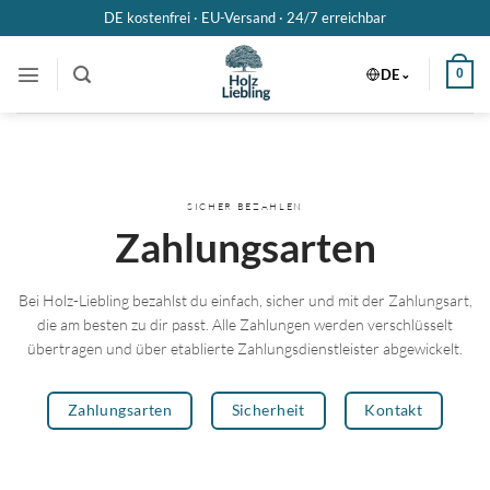
Zum
DE kostenfrei · EU-Versand ·
24/7 erreichbar
Inhalt
springen
DE
0
SICHER BEZAHLEN
Zahlungsarten
Bei Holz-Liebling bezahlst du einfach, sicher und mit der Zahlungsart,
die am besten zu dir passt. Alle Zahlungen werden verschlüsselt
übertragen und über etablierte Zahlungsdienstleister abgewickelt.
Zahlungsarten
Sicherheit
Kontakt