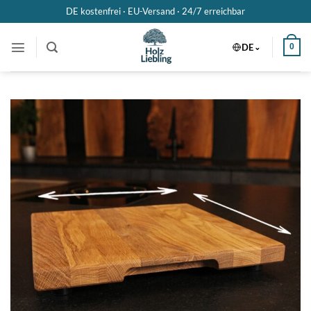
Zum
DE kostenfrei · EU-Versand ·
24/7 erreichbar
Inhalt
springen
DE
0