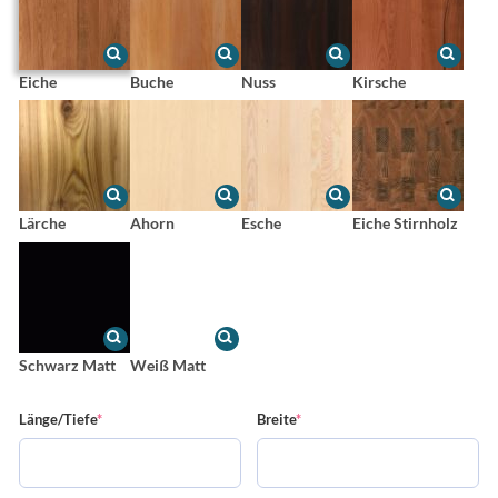
Eiche
Buche
Nuss
Kirsche
Lärche
Ahorn
Esche
Eiche Stirnholz
Schwarz Matt
Weiß Matt
(required)
(required)
Länge/Tiefe
*
Breite
*