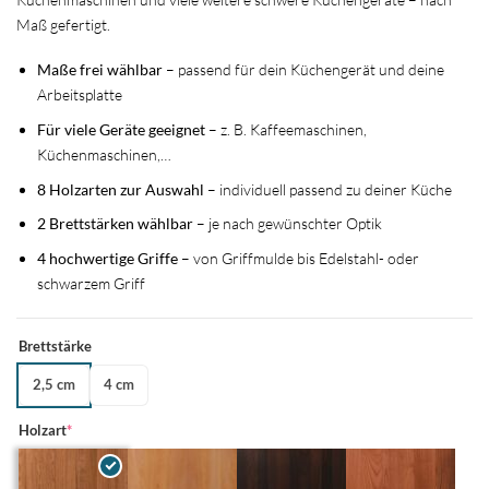
Maß gefertigt.
Maße frei wählbar
– passend für dein Küchengerät und deine
Arbeitsplatte
Für viele Geräte geeignet
– z. B. Kaffeemaschinen,
Küchenmaschinen,…
8 Holzarten zur Auswahl
– individuell passend zu deiner Küche
2 Brettstärken wählbar
– je nach gewünschter Optik
4 hochwertige Griffe
– von Griffmulde bis Edelstahl- oder
schwarzem Griff
Brettstärke
2,5 cm
4 cm
(required)
Holzart
*