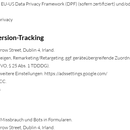
as EU-US Data Privacy Framework (DPF) (sofern zertifiziert) und/
privacy
ersion-Tracking
ow Street, Dublin 4, Irland.
igen, Remarketing/Retargeting, ggf. geräteübergreifende Zuordn
DSGVO, § 25 Abs. 1 TDDDG).
 weitere Einstellungen: https://adssettings.google.com/
SCC.
s
issbrauch und Bots in Formularen.
ow Street, Dublin 4, Irland.