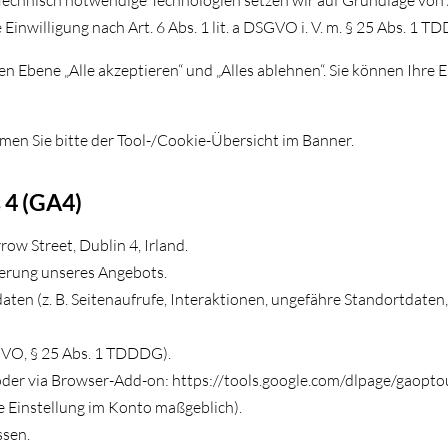
chnisch notwendige Technologien setzen wir auf Grundlage von Art
Einwilligung nach Art. 6 Abs. 1 lit. a DSGVO i. V. m. § 25 Abs. 1 T
en Ebene „Alle akzeptieren“ und „Alles ablehnen“. Sie können Ihre 
men Sie bitte der Tool-/Cookie-Übersicht im Banner.
 4 (GA4)
ow Street, Dublin 4, Irland.
erung unseres Angebots.
aten (z. B. Seitenaufrufe, Interaktionen, ungefähre Standortdate
DSGVO, § 25 Abs. 1 TDDDG).
 oder via Browser-Add-on: https://tools.google.com/dlpage/gaopto
e Einstellung im Konto maßgeblich).
ssen.