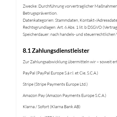
Zwecke: Durchführung vorvertraglicher Maßnahmen u
Betrugsprävention.
Datenkategorien: Stammdaten, Kontakt-/Adressdaten
Rechtsgrundlagen: Art. 6 Abs. 1 lit. b DSGVO (Vertrag)
Speicherdauer: nach handels- und steuerrechtlichen Vo
8.1 Zahlungsdienstleister
Zur Zahlungsabwicklung übermitteln wir – soweit erf
PayPal (PayPal Europe S.à r.l. et Cie, S.C.A.)
Stripe (Stripe Payments Europe Ltd.)
Amazon Pay (Amazon Payments Europe S.C.A.)
Klarna / Sofort (Klarna Bank AB)