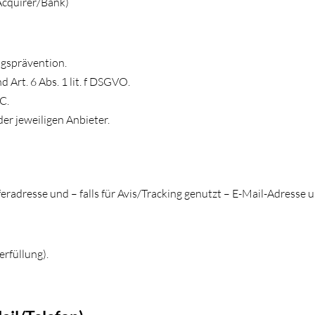
Acquirer/Bank)
ugsprävention.
 Art. 6 Abs. 1 lit. f DSGVO.
C.
er jeweiligen Anbieter.
eradresse und – falls für Avis/Tracking genutzt – E-Mail-Adresse
erfüllung).