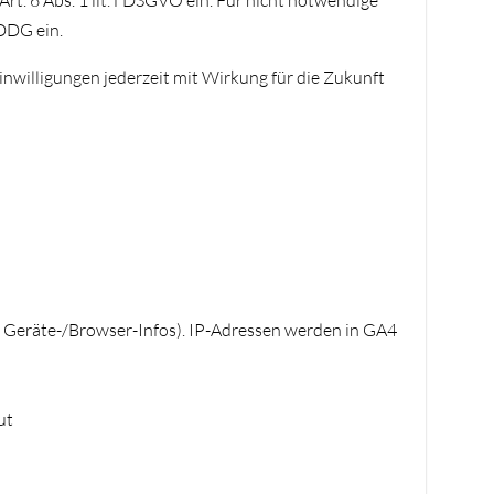
. 6 Abs. 1 lit. f DSGVO ein. Für nicht notwendige
DDDG ein.
Einwilligungen jederzeit mit Wirkung für die Zukunft
n, Geräte-/Browser-Infos). IP-Adressen werden in GA4
ut