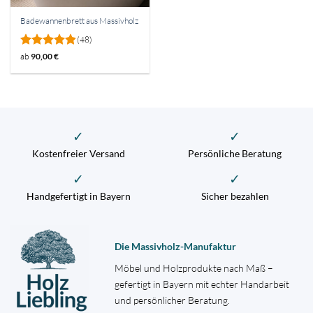
Badewannenbrett aus Massivholz
(48)
Bewertet
ab
90,00
€
mit
4.79
von 5
✓
✓
Kostenfreier Versand
Persönliche Beratung
✓
✓
Handgefertigt in Bayern
Sicher bezahlen
Die Massivholz-Manufaktur
Möbel und Holzprodukte nach Maß –
gefertigt in Bayern mit echter Handarbeit
und persönlicher Beratung.