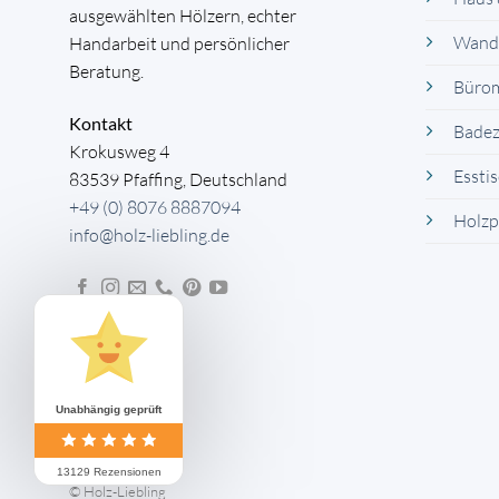
ausgewählten Hölzern, echter
Wand
Handarbeit und persönlicher
Beratung.
Büro
Kontakt
Bade
Krokusweg 4
Essti
83539 Pfaffing, Deutschland
+49 (0) 8076 8887094
Holzp
info@holz-liebling.de
Unabhängig geprüft
13129 Rezensionen
© Holz-Liebling