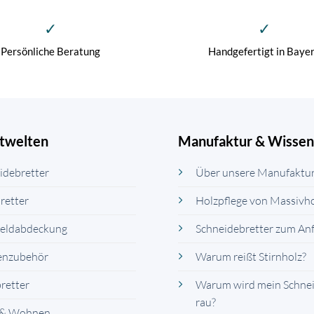
✓
✓
Persönliche Beratung
Handgefertigt in Baye
twelten
Manufaktur & Wissen
idebretter
Über unsere Manufaktu
retter
Holzpflege von Massivh
eldabdeckung
Schneidebretter zum An
enzubehör
Warum reißt Stirnholz?
bretter
Warum wird mein Schnei
rau?
 & Wohnen