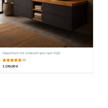
Waschtisch mit Unterschrank nach Maß
(9)
Bewertet
1.190,00
€
mit
5
von
5