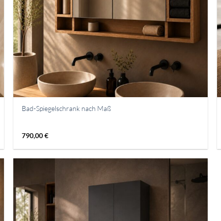
Bad-Spiegelschrank nach Maß
790,00
€