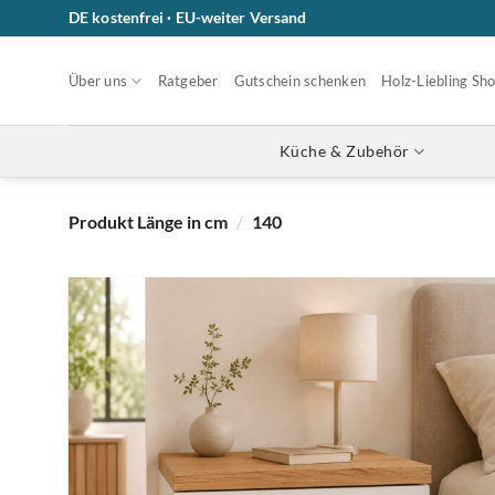
Zum
DE kostenfrei · EU-weiter Versand
Inhalt
springen
Über uns
Ratgeber
Gutschein schenken
Holz-Liebling Sh
Küche & Zubehör
Produkt Länge in cm
/
140