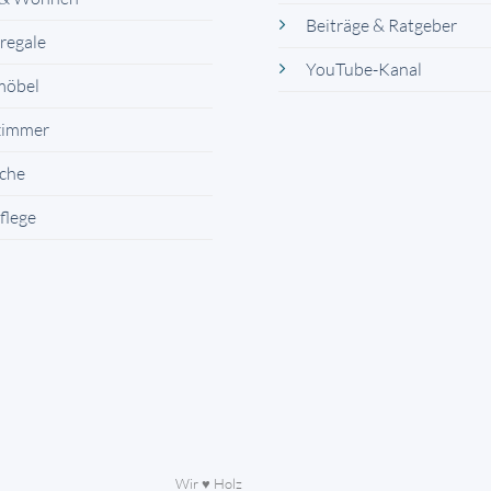
Beiträge & Ratgeber
regale
YouTube-Kanal
möbel
zimmer
sche
flege
Wir ♥ Holz