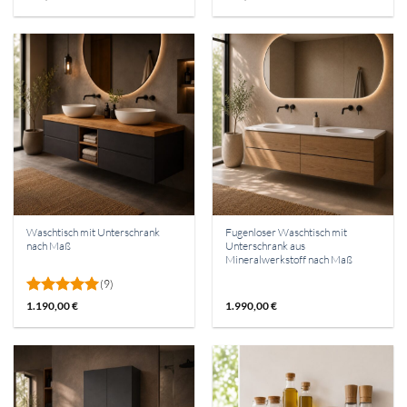
Waschtisch mit Unterschrank
Fugenloser Waschtisch mit
nach Maß
Unterschrank aus
Mineralwerkstoff nach Maß
(9)
Bewertet
1.190,00
€
1.990,00
€
mit
5
von
5