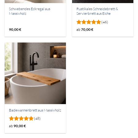
Schwebendes Eckregal aus
Rustikales Schneidebrett &
Massivholz
Servierbrett aus Eiche
(46)
Bewertet
90,00
€
ab
70,00
€
mit
4.93
von 5
Badewannenbrett aus Massivholz
(48)
Bewertet
ab
90,00
€
mit
4.79
von 5