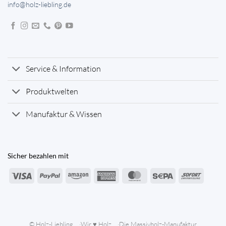
info@holz-liebling.de
Service & Information
Produktwelten
Manufaktur & Wissen
Sicher bezahlen mit
Visa
PayPal
Amazon
American
MasterCard
Sepa
Sofort
Express
© Holz-Liebling
Wir ♥ Holz
Die Massivholz-Manufaktur