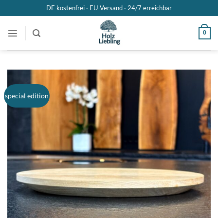
Zum
DE kostenfrei · EU-Versand ·
24/7 erreichbar
Inhalt
springen
0
special edition