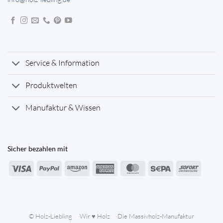
Service & Information
Produktwelten
Manufaktur & Wissen
Sicher bezahlen mit
Visa
PayPal
Amazon
American
MasterCard
Sepa
Sofort
Express
© Holz-Liebling
Wir ♥ Holz
Die Massivholz-Manufaktur