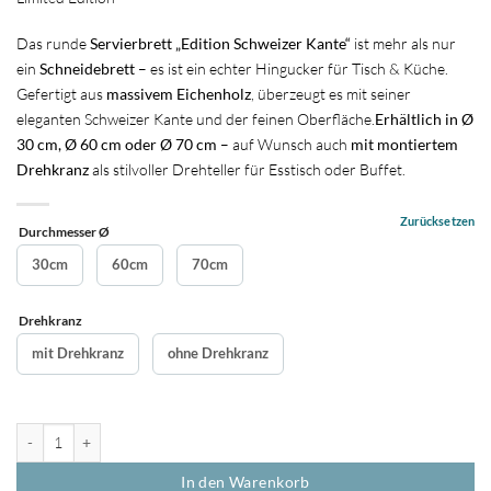
Das runde
Servierbrett „Edition Schweizer Kante“
ist mehr als nur
ein
Schneidebrett
– es ist ein echter Hingucker für Tisch & Küche.
Gefertigt aus
massivem Eichenholz
, überzeugt es mit seiner
eleganten Schweizer Kante und der feinen Oberfläche.
Erhältlich in Ø
30 cm, Ø 60 cm oder Ø 70 cm
– auf Wunsch auch
mit montiertem
Drehkranz
als stilvoller Drehteller für Esstisch oder Buffet.
Zurücksetzen
Durchmesser Ø
30cm
60cm
70cm
Drehkranz
mit Drehkranz
ohne Drehkranz
Rundes Servierbrett aus Eichenholz mit Schweizer Kante - Limited Editio
In den Warenkorb