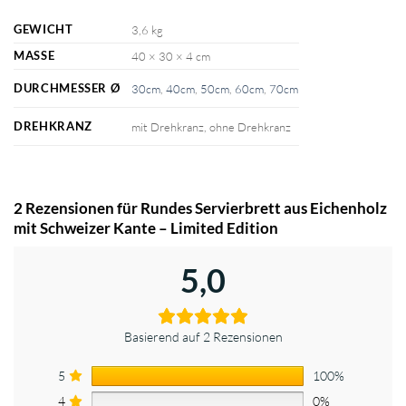
GEWICHT
3,6 kg
MASSE
40 × 30 × 4 cm
DURCHMESSER Ø
30cm
,
40cm
,
50cm
,
60cm
,
70cm
DREHKRANZ
mit Drehkranz, ohne Drehkranz
2 Rezensionen für
Rundes Servierbrett aus Eichenholz
mit Schweizer Kante – Limited Edition
5,0
Basierend auf 2 Rezensionen
5
100%
4
0%