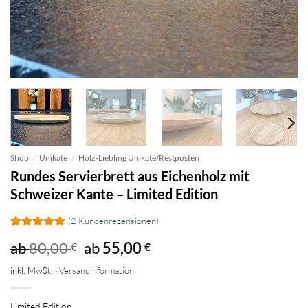
Shop
/
Unikate
/
Holz-Liebling Unikate/Restposten
Rundes Servierbrett aus Eichenholz mit
Schweizer Kante – Limited Edition
(
2
Kundenrezensionen)
Bewertet
2
ab
80,00
ab
55,00
€
€
mit
5
von
5, basierend
inkl. MwSt. ·
Versandinformation
auf
Kundenbewertungen
Limited Edition