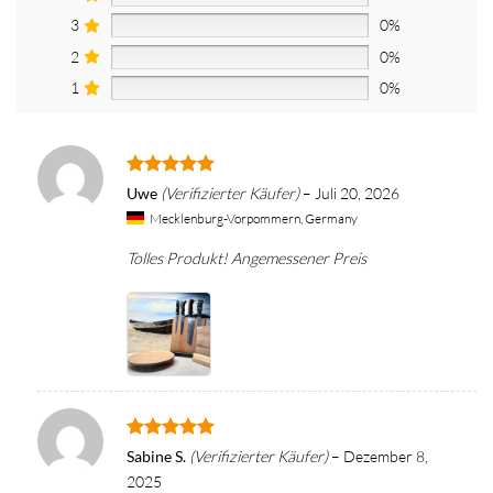
3
0%
2
0%
1
0%
Bewertet
Uwe
(Verifizierter Käufer)
–
Juli 20, 2026
mit
5
von
Mecklenburg-Vorpommern, Germany
5
Tolles Produkt! Angemessener Preis
Bewertet
Sabine S.
(Verifizierter Käufer)
–
Dezember 8,
mit
5
von
2025
5