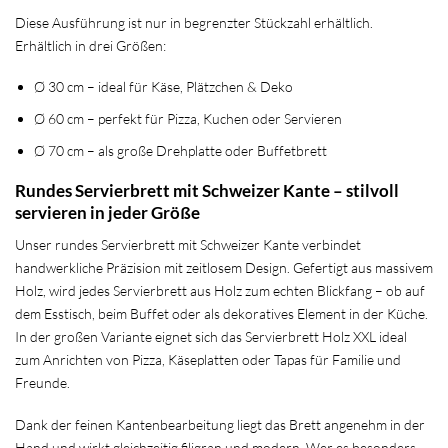
Diese Ausführung ist nur in begrenzter Stückzahl erhältlich.
Erhältlich in drei Größen:
Ø 30 cm – ideal für Käse, Plätzchen & Deko
Ø 60 cm – perfekt für Pizza, Kuchen oder Servieren
Ø 70 cm – als große Drehplatte oder Buffetbrett
Rundes Servierbrett mit Schweizer Kante – stilvoll
servieren in jeder Größe
Unser rundes Servierbrett mit Schweizer Kante verbindet
handwerkliche Präzision mit zeitlosem Design. Gefertigt aus massivem
Holz, wird jedes Servierbrett aus Holz zum echten Blickfang – ob auf
dem Esstisch, beim Buffet oder als dekoratives Element in der Küche.
In der großen Variante eignet sich das Servierbrett Holz XXL ideal
zum Anrichten von Pizza, Käseplatten oder Tapas für Familie und
Freunde.
Dank der feinen Kantenbearbeitung liegt das Brett angenehm in der
Hand und wirkt gleichzeitig filigran und modern. Wer es besonders