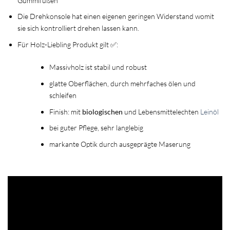
Gummifüßen
Die Drehkonsole hat einen eigenen geringen Widerstand womit
sie sich kontrolliert drehen lassen kann.
Für Holz-Liebling Produkt gilt ✅:
Massivholz ist stabil und robust
glatte Oberflächen, durch mehrfaches ölen und
schleifen
Finish: mit
biologischen
und Lebensmittelechten
Leinöl
bei guter Pflege, sehr langlebig
markante Optik durch ausgeprägte Maserung