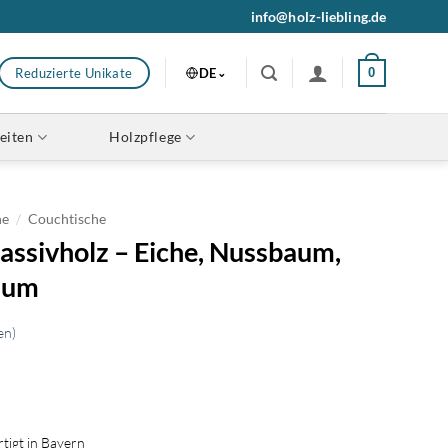
info@holz-liebling.de
DE
Reduzierte Unikate
0
eiten
Holzpflege
/
he
Couchtische
assivholz – Eiche, Nussbaum,
aum
en)
tigt in Bayern