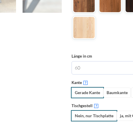
Länge in cm
Kante
?
Gerade Kante
Baumkante
Tischgestell
?
Nein, nur Tischplatte
ja, mit