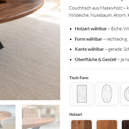
Couchtisch aus Massivholz – k
Wildeiche, Nussbaum, Ahorn, 
Holzart wählbar
– Eiche, W
Form wählbar
– rechteckig
Kante wählbar
– gerade, S
Oberfläche & Gestell
– je n
Tisch-Form
Holzart