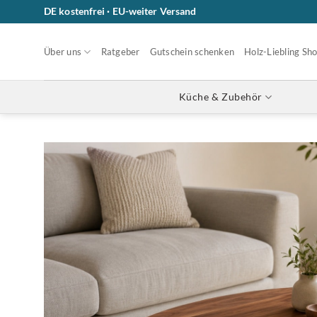
Zum
DE kostenfrei · EU-weiter Versand
Inhalt
springen
Über uns
Ratgeber
Gutschein schenken
Holz-Liebling Sh
Küche & Zubehör