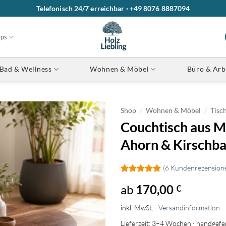
Telefonisch 24/7 erreichbar · +49 8076 8887094
ops
Bad & Wellness
Wohnen & Möbel
Büro & Arb
/
/
Shop
Wohnen & Möbel
Tisc
Couchtisch aus M
Ahorn & Kirschb
(
6
Kundenrezension
Bewertet
6
ab
170,00
€
mit
4.83
von 5,
basierend
inkl. MwSt. ·
Versandinformation
auf
Kundenbewertungen
Lieferzeit: 3–4 Wochen · handgefer