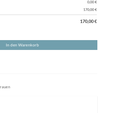
0,00
€
170,00
€
170,00
€
che, Nussbaum, Ahorn & Kirschbaum Menge
In den Warenkorb
trauen