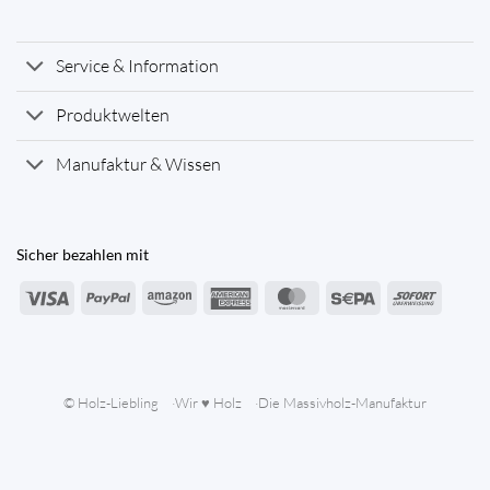
Service & Information
Produktwelten
Manufaktur & Wissen
Sicher bezahlen mit
Visa
PayPal
Amazon
American
MasterCard
Sepa
Sofort
Express
© Holz-Liebling
Wir ♥ Holz
Die Massivholz-Manufaktur