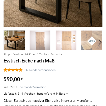
Shop
/
Wohnen & Möbel
/
Tische
/
Esstische
Esstisch Eiche nach Maß
(
20
Kundenrezensionen)
Bewertet
20
590,00
€
mit
4.95
von 5,
inkl. MwSt. ·
Versandinformation
basierend
auf
Lieferzeit: 3–4 Wochen · handgefertigt in Bayern
Kundenbewertungen
Dieser Esstisch aus
massiver Eiche
wird in unserer Manufaktur
in
Bayern nach Maß
gefertigt. Die markante Maserung, das robuste