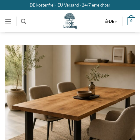
Zum
DE kostenfrei · EU-Versand ·
24/7 erreichbar
Inhalt
springen
DE
0