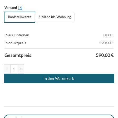
Versand
?
Bordsteinkante
2-Mann bis Wohnung
Preis Optionen
0,00
€
Produktpreis
590,00
€
Gesamtpreis
590,00
€
Kernbuche Esstisch nach Maß Menge
In den Warenkorb