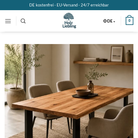
Zum
DE kostenfrei · EU-Versand ·
24/7 erreichbar
Inhalt
springen
DE
0