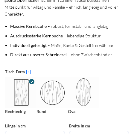
geölte Oberfläche
machen ihn zu einem ausdrucksstarken
Mittelpunkt für Alltag und Familie – ehrlich, langlebig und voller
Charakter.
Massive Kernbcuhe
– robust, formstabil und langlebig
Ausdrucksstarke Kernbuche
– lebendige Struktur
Individuell gefertigt
– Maße, Kante & Gestell frei wählbar
Direkt aus unserer Schreinerei
– ohne Zwischenhändler
Tisch-Form
?
Rechteckig
Rund
Oval
Länge in cm
Breite in cm