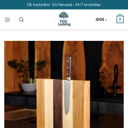
Zum
DE kostenfrei · EU-Versand ·
24/7 erreichbar
Inhalt
springen
DE
0