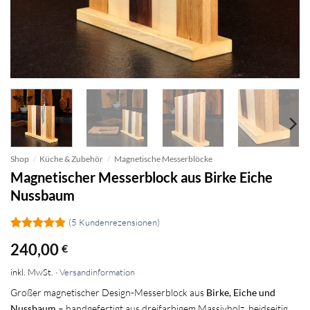
Shop
/
Küche & Zubehör
/
Magnetische Messerblöcke
Magnetischer Messerblock aus Birke Eiche
Nussbaum
(
5
Kundenrezensionen)
Bewertet
5
240,00
€
mit
4.8
von 5,
inkl. MwSt. ·
Versandinformation
basierend
auf
Großer magnetischer Design-Messerblock aus
Birke, Eiche und
Kundenbewertungen
Nussbaum
– handgefertigt aus dreifarbigem Massivholz, beidseitig