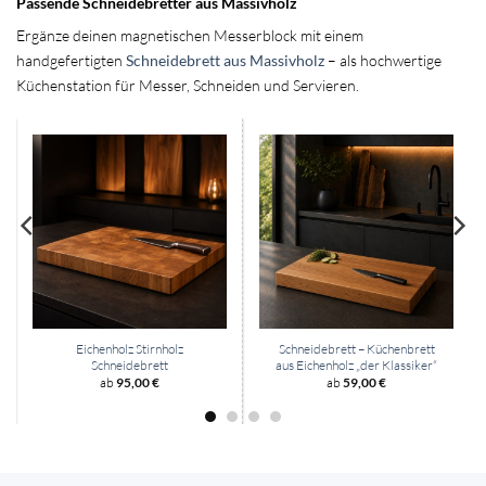
Passende Schneidebretter aus Massivholz
Ergänze deinen magnetischen Messerblock mit einem
handgefertigten
Schneidebrett aus Massivholz
– als hochwertige
Küchenstation für Messer, Schneiden und Servieren.
Eichenholz Stirnholz
Schneidebrett – Küchenbrett
Schneidebrett
aus Eichenholz „der Klassiker“
ab
95,00
€
ab
59,00
€