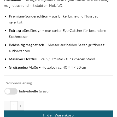
magnetisch und mit stabilem Holzfuß.
Premium-Sonderedition
– aus Birke, Eiche und Nussbaum
gefertigt
Extra großes Design
– markanter Eye-Catcher für besondere
Kochmesser
Beidseitig magnetisch
– Messer auf beiden Seiten griffbereit
aufbewahren
Massiver Holzfuß
– ca. 2,5 cm stark für sicheren Stand
Großzügige Maße
– Holzblock ca. 40 × 4 × 30 cm
Personalisierung
Individuelle Gravur
Magnetischer Messerblock aus Birke Eiche Nussbaum Menge
In den Warenkorb