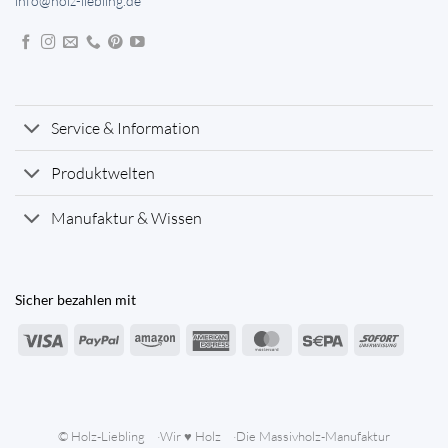
info@holz-liebling.de
Service & Information
Produktwelten
Manufaktur & Wissen
Sicher bezahlen mit
Visa
PayPal
Amazon
American
MasterCard
Sepa
Sofort
Express
© Holz-Liebling
Wir ♥ Holz
Die Massivholz-Manufaktur