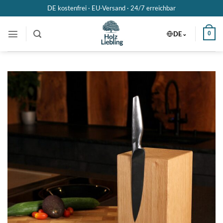
Zum
DE kostenfrei · EU-Versand ·
24/7 erreichbar
Inhalt
springen
DE
0