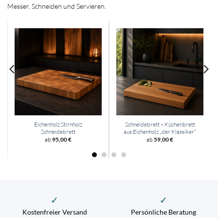
Messer, Schneiden und Servieren.
Eichenholz Stirnholz
Schneidebrett – Küchenbrett
Schneidebrett
aus Eichenholz „der Klassiker“
ab
95,00
€
ab
59,00
€
✓
✓
Kostenfreier Versand
Persönliche Beratung