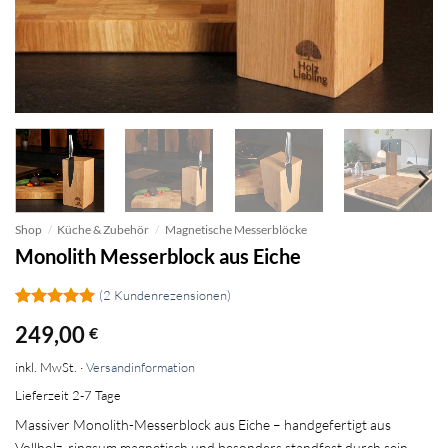
Shop
/
Küche & Zubehör
/
Magnetische Messerblöcke
Monolith Messerblock aus Eiche
(
2
Kundenrezensionen)
Bewertet
2
249,00
€
mit
5
von
5, basierend
inkl. MwSt. ·
Versandinformation
auf
Kundenbewertungen
Lieferzeit 2-7 Tage
Massiver Monolith-Messerblock aus Eiche – handgefertigt aus
Vollholz, ringsum magnetisch und besonders standfest durch sein