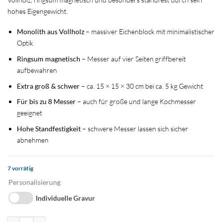
hohes Eigengewicht.
Monolith aus Vollholz
– massiver Eichenblock mit minimalistischer
Optik
Ringsum magnetisch
– Messer auf vier Seiten griffbereit
aufbewahren
Extra groß & schwer
– ca. 15 × 15 × 30 cm bei ca. 5 kg Gewicht
Für bis zu 8 Messer
– auch für große und lange Kochmesser
geeignet
Hohe Standfestigkeit
– schwere Messer lassen sich sicher
abnehmen
7 vorrätig
Personalisierung
Individuelle Gravur
Monolith Messerblock aus Eiche Menge