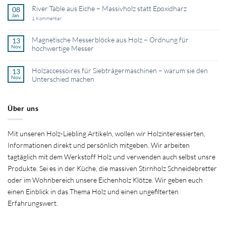
mehr?
Kommentare
zu
River Table aus Eiche – Massivholz statt Epoxidharz
08
Grill
Jan.
zu
1 Kommentar
Schneidebrett
River
aus
Table
Holz
aus
–
Magnetische Messerblöcke aus Holz – Ordnung für
13
Eiche
massiv,
Nov.
hochwertige Messer
–
handgefertigt
Massivholz
&
Keine
statt
perfekt
Kommentare
Epoxidharz
fürs
zu
Holzaccessoires für Siebträgermaschinen – warum sie den
13
BBQ
Magnetische
Nov.
Unterschied machen
Messerblöcke
aus
Keine
Holz
Kommentare
–
zu
Ordnung
Holzaccessoires
Über uns
für
für
hochwertige
Siebträgermaschinen
Messer
–
warum
Mit unseren Holz-Liebling Artikeln, wollen wir Holzinteressierten,
sie
den
Informationen direkt und persönlich mitgeben. Wir arbeiten
Unterschied
machen
tagtäglich mit dem Werkstoff Holz und verwenden auch selbst unsre
Produkte. Sei es in der Küche, die massiven Stirnholz Schneidebretter
oder im Wohnbereich unsere Eichenholz Klötze. Wir geben euch
einen Einblick in das Thema Holz und einen ungefilterten
Erfahrungswert.