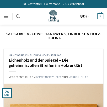
Zum
DE kostenfrei · EU-Versand ·
24/7 erreichbar
Inhalt
springen
DE
0
KATEGORIE-ARCHIVE:
HANDWERK, EINBLICKE & HOLZ-
LIEBLING
HANDWERK, EINBLICKE & HOLZ-LIEBLING
Eichenholz und der Spiegel – Die
geheimnisvollen Streifen im Holz erklärt
VERÖFFENTLICHT AM
SEPTEMBER 26, 2025
VON
MARCO HEKLER
26
Sep.