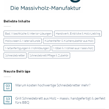
Beliebte Inhalte
Bad, Waschküche & Interior-Lösungen
Handwerk, Einblicke & Holz-Liebling
Holzwissen & Materialkunde
Küchenhelfer & Küchenzubehör aus Holz
Maßanfertigungen & Wohnlösungen
Möbel & Wohnen aus Massivholz
Schneidebretter
Schneidebrett Pflege & Zubehör
Neuste Beiträge
Warum kosten hochwertige Schneidebretter mehr?
03
Juli
Keine
Kommentare
zu
Grill Schneidebrett aus Holz – massiv, handgefertigt & perfekt
13
Warum
kosten
Mai
fürs BBQ
hochwertige
Schneidebretter
Keine