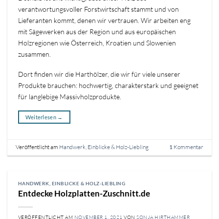
verantwortungsvoller Forstwirtschaft stammt und von
Lieferanten kommt, denen wir vertrauen. Wir arbeiten eng
mit Sägewerken aus der Region und aus europäischen
Holzregionen wie Österreich, Kroatien und Slowenien
zusammen.
Dort finden wir die Harthölzer, die wir für viele unserer
Produkte brauchen: hochwertig, charakterstark und geeignet
für langlebige Massivholzprodukte.
Weiterlesen
→
Veröffentlicht am
Handwerk, Einblicke & Holz-Liebling
Kommentar
1
HANDWERK, EINBLICKE & HOLZ-LIEBLING
Entdecke Holzplatten-Zuschnitt.de
VERÖFFENTLICHT AM
NOVEMBER 1, 2021
VON
SONJA HIRTHAMMER