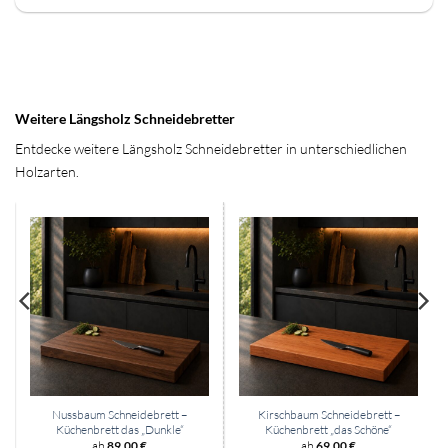
Weitere Längsholz Schneidebretter
Entdecke weitere Längsholz Schneidebretter in unterschiedlichen
Holzarten.
Nussbaum Schneidebrett –
Kirschbaum Schneidebrett –
Küchenbrett das „Dunkle“
Küchenbrett „das Schöne“
ab
89,00
€
ab
69,00
€