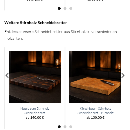
Weitere Stirnholz Schneidebretter
Entdecke unsere Schneidebretter aus Stirnholz in verschiedenen
Holzarten.
Nussbaum Stirnholz
Kirschbaum Stirnholz
Schneidebrett
Schneidebrett – Hirnholz
ab
140,00
€
ab
130,00
€