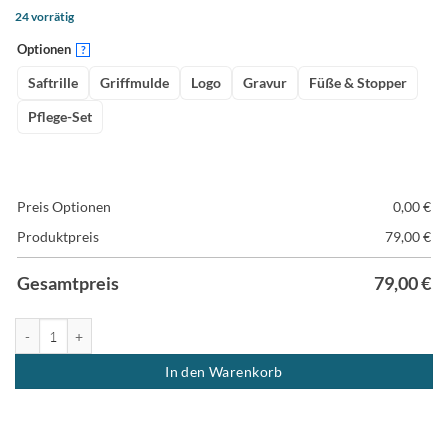
24 vorrätig
Optionen
?
Saftrille
Griffmulde
Logo
Gravur
Füße & Stopper
Pflege-Set
Preis Optionen
0,00
€
Produktpreis
79,00
€
Gesamtpreis
79,00
€
Ahornholz Schneidebrett - Küchenbrett "das Weiße" Menge
In den Warenkorb