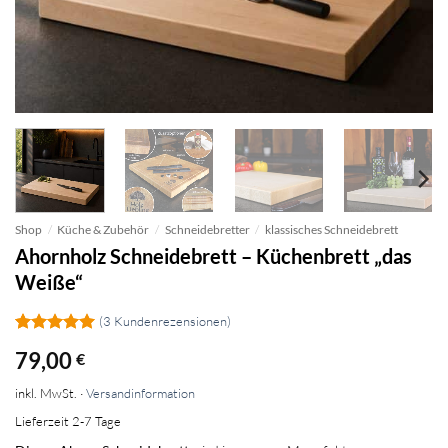
Shop
/
Küche & Zubehör
/
Schneidebretter
/
klassisches Schneidebrett
Ahornholz Schneidebrett – Küchenbrett „das
Weiße“
(
3
Kundenrezensionen)
Bewertet
3
79,00
€
mit
5
von
5, basierend
inkl. MwSt. ·
Versandinformation
auf
Kundenbewertungen
Lieferzeit 2-7 Tage