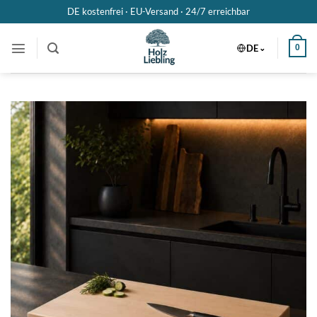
Zum
DE kostenfrei · EU-Versand ·
24/7 erreichbar
Inhalt
springen
DE
0