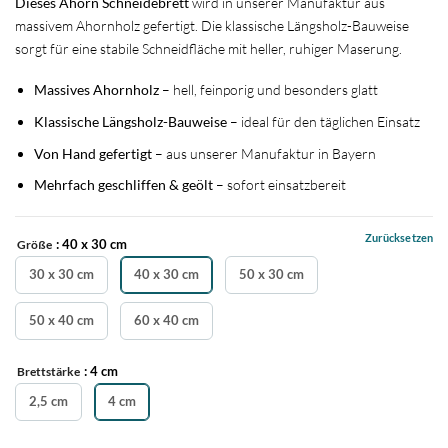
Dieses Ahorn Schneidebrett
wird in unserer Manufaktur aus
massivem Ahornholz gefertigt. Die klassische Längsholz-Bauweise
sorgt für eine stabile Schneidfläche mit heller, ruhiger Maserung.
Massives Ahornholz
– hell, feinporig und besonders glatt
Klassische Längsholz-Bauweise
– ideal für den täglichen Einsatz
Von Hand gefertigt
– aus unserer Manufaktur in Bayern
Mehrfach geschliffen & geölt
– sofort einsatzbereit
Zurücksetzen
: 40 x 30 cm
Größe
30 x 30 cm
40 x 30 cm
50 x 30 cm
50 x 40 cm
60 x 40 cm
: 4 cm
Brettstärke
2,5 cm
4 cm