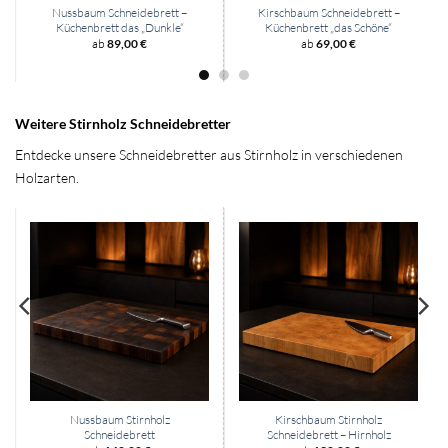
Nussbaum Schneidebrett –
Kirschbaum Schneidebrett –
Küchenbrett das „Dunkle“
Küchenbrett „das Schöne“
ab
89,00
€
ab
69,00
€
Weitere Stirnholz Schneidebretter
Entdecke unsere Schneidebretter aus Stirnholz in verschiedenen
Holzarten.
Nussbaum Stirnholz
Kirschbaum Stirnholz
Schneidebrett
Schneidebrett – Hirnholz