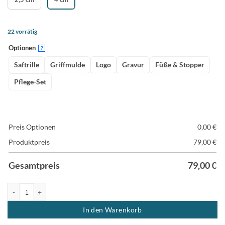
22 vorrätig
Optionen
?
Saftrille
Griffmulde
Logo
Gravur
Füße & Stopper
Pflege-Set
Preis Optionen
0,00
€
Produktpreis
79,00
€
Gesamtpreis
79,00
€
Buchenholz Schneidebrett - Küchenbrett "das Schwere" Menge
In den Warenkorb