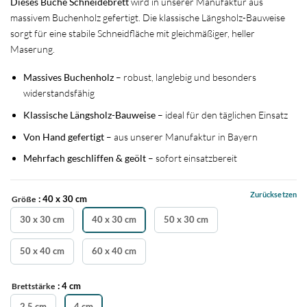
Dieses Buche Schneidebrett
wird in unserer Manufaktur aus
massivem Buchenholz gefertigt. Die klassische Längsholz-Bauweise
sorgt für eine stabile Schneidfläche mit gleichmäßiger, heller
Maserung.
Massives Buchenholz
– robust, langlebig und besonders
widerstandsfähig
Klassische Längsholz-Bauweise
– ideal für den täglichen Einsatz
Von Hand gefertigt
– aus unserer Manufaktur in Bayern
Mehrfach geschliffen & geölt
– sofort einsatzbereit
Zurücksetzen
: 40 x 30 cm
Größe
30 x 30 cm
40 x 30 cm
50 x 30 cm
50 x 40 cm
60 x 40 cm
: 4 cm
Brettstärke
2,5 cm
4 cm