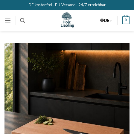
Zum
DE kostenfrei · EU-Versand ·
24/7 erreichbar
Inhalt
springen
DE
0