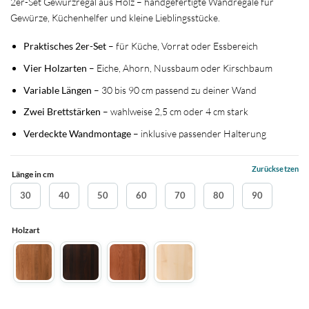
2er-Set Gewürzregal aus Holz – handgefertigte Wandregale für
Gewürze, Küchenhelfer und kleine Lieblingsstücke.
Praktisches 2er-Set
– für Küche, Vorrat oder Essbereich
Vier Holzarten
– Eiche, Ahorn, Nussbaum oder Kirschbaum
Variable Längen
– 30 bis 90 cm passend zu deiner Wand
Zwei Brettstärken
– wahlweise 2,5 cm oder 4 cm stark
Verdeckte Wandmontage
– inklusive passender Halterung
Zurücksetzen
Länge in cm
30
40
50
60
70
80
90
Holzart