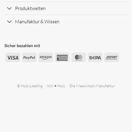
Produktwelten
Manufaktur & Wissen
Sicher bezahlen mit
Visa
PayPal
Amazon
American
MasterCard
Sepa
Sofort
Express
© Holz-Liebling
Wir ♥ Holz
Die Massivholz-Manufaktur