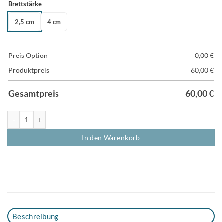
Brettstärke
2,5 cm
4 cm
Preis Option
0,00
€
Produktpreis
60,00
€
Gesamtpreis
60,00
€
Gewürzregal aus Holz 2er-Set – Wandregal für die Küche Menge
In den Warenkorb
Beschreibung