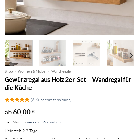
Shop
/
Wohnen & Möbel
/
Wandregale
Gewürzregal aus Holz 2er-Set – Wandregal für
die Küche
(
6
Kundenrezensionen)
Bewertet
6
ab
60,00
€
mit
4.83
von 5,
inkl. MwSt. ·
Versandinformation
basierend
auf
Lieferzeit 2-7 Tage
Kundenbewertungen