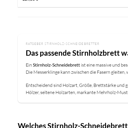
mit
5
von
5
RATGEBER STIRNHOLZ-SCHNEIDEBRETTER
Das passende Stirnholzbrett 
Ein
Stirnholz-Schneidebrett
ist eine massive und bes
Die Messerklinge kann zwischen die Fasern gleiten, 
Entscheidend sind Holzart, Größe, Brettstärke und
Hölzer, seltene Holzarten, markante Mehrholz-Muster
Welches Stirnholz-Schneidebrett 