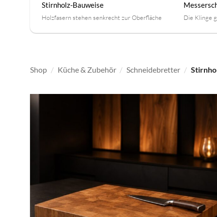
Stirnholz-Bauweise
Messersc
Holzfasern stehen senkrecht zur Oberfläche
Die Klinge g
Shop
/
Küche & Zubehör
/
Schneidebretter
/
Stirnho