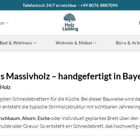
Telefonisch 24/7 erreichbar · +49 8076 8887094
ops
Bad & Wellness
Wohnen & Möbel
Büro & Arb
s Massivholz – handgefertigt in Bay
 Holz
sten Schneidebrettern für die Küche. Bei dieser Bauweise wird d
 entsteht die typische Stirnholzstruktur mit sichtbaren Jahresri
rschbaum
,
Ahorn
,
Esche
oder individuell geplantes Brett über den 
fmulde oder Gravur. So entsteht ein Schneidebrett, das hochwertig