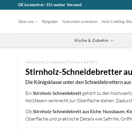
Zum
DE kostenfrei · EU-weiter Versand
Inhalt
springen
Über uns
Ratgeber
Gutschein schenken
Holz-Liebling Sh
Küche & Zubehör
MASSIVHOLZ-MANUFAKTUR AUS BAYERN
Stirnholz-Schneidebretter au
Die Königsklasse unter den Schneidebrettern aus
Ein
Stirnholz-Schneidebrett
gehört zu den hochwertig
Holzfasern senkrecht zur Oberfläche stehen. Dadurch
Ob
Stirnholz-Schneidebrett aus Eiche
,
Nussbaum
,
Ki
Oberfläche und praktische Details wie Saftrille, Grif