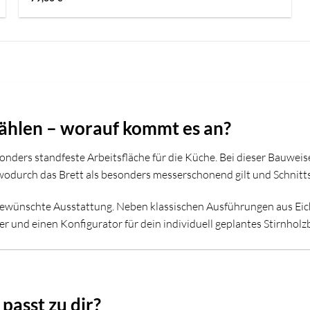
mit
5
von
5
wählen – worauf kommt es an?
onders standfeste Arbeitsfläche für die Küche. Bei dieser Bauweis
wodurch das Brett als besonders messerschonend gilt und Schnitts
 gewünschte Ausstattung. Neben klassischen Ausführungen aus Ei
 und einen Konfigurator für dein individuell geplantes Stirnholzb
passt zu dir?