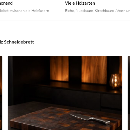
honend
Viele Holzarten
leitet zwischen die Holzfasern
Eiche, Nussbaum, Kirschbaum, Ahorn u
lz Schneidebrett